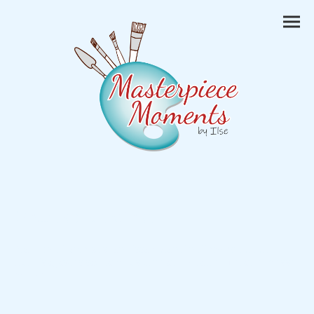
Ontdek onze winkel
Pretium viverra suspendisse potenti nullam ac tortor.
Turpis egestas sed tempus urna et pharetra pharetra massa
massa.