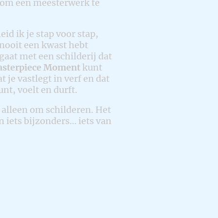
jn om een meesterwerk te
id ik je stap voor stap,
g nooit een kwast hebt
aat met een schilderij dat
sterpiece Moment
kunt
e vastlegt in verf en dat
unt, voelt en durft.
t alleen om schilderen. Het
n iets bijzonders… iets van