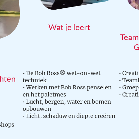
Wat je leert
Teamb
G
• De Bob Ross® wet-on-wet
• Creat
chten
techniek
• Team
• Werken met Bob Ross penselen
• Groe
en het paletmes
• Creat
• Lucht, bergen, water en bomen
opbouwen
• Licht, schaduw en diepte creëren
shops