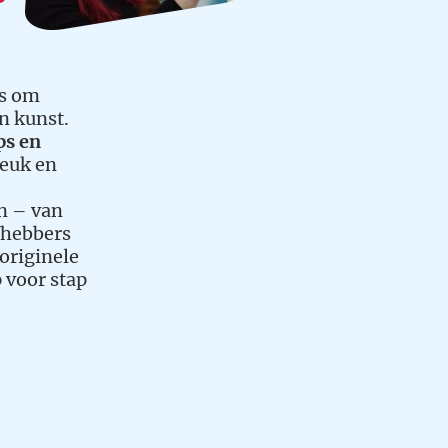
es om
n kunst.
ps en
leuk en
n – van
efhebbers
originele
p voor stap
e