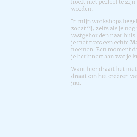
hoeft niet perfect te zi
worden.
In mijn workshops begele
zodat jij, zelfs als je no
vastgehouden naar huis g
je met trots een echte
Ma
noemen. Een moment dat j
je herinnert aan wat je k
Want hier draait het nie
draait om het creëren va
jou
.