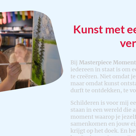
Kunst met ee
ver
Bij
Masterpiece Moments
iedereen in staat is om 
te creëren. Niet omdat j
maar omdat kunst ontsta
durft te ontdekken, te v
Schilderen is voor mij e
staan in een wereld die a
moment waarop je jezelf
samenkomen en jouw eig
krijgt op het doek. En he