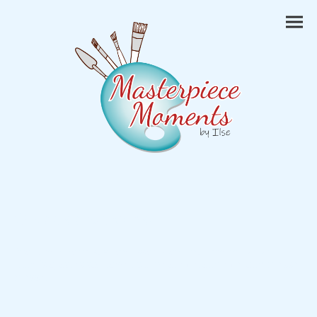
Ontdek onze winkel
Pretium viverra suspendisse potenti nullam ac tortor.
Turpis egestas sed tempus urna et pharetra pharetra massa
massa.